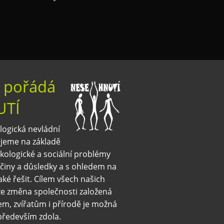
 pořádá
UTÍ
logická nevládní
ujeme na základě
ekologické a sociální problémy
íčiny a důsledky a s ohledem na
také řešit. Cílem všech našich
, že změna společnosti založená
em, zvířatům i přírodě je možná
především zdola.