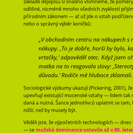
základě dějepisu si snadno všimneme, že poměry 
odlišné, nicméně mnoho všedních zvyklostí přijí
přírodním zákonem — ať už jde o vztah podřízeno
nebo o správný výběr koníčků:
„V obchodním centru na nákupech s ro
nákupy. ‚To je dobře, horší by bylo, 
vrtačky,‘ odpověděl otec. Když jsem ohr
matka na to reagovala slovy: ,Stereoty
důvodu.‘ Rodiče mě hluboce zklamali.“
Sociologické výzkumy ukazují (Pickering, 2001), ž
upevňují existující mocenské vztahy — lidem tak
daná a nutná. Šance jednotlivců uplatnit se tam, k
nižší, než by musely být.
Věděli jste, že výpočetních technologiích — dne
— se
mužská dominance ustavila až v 80. lete