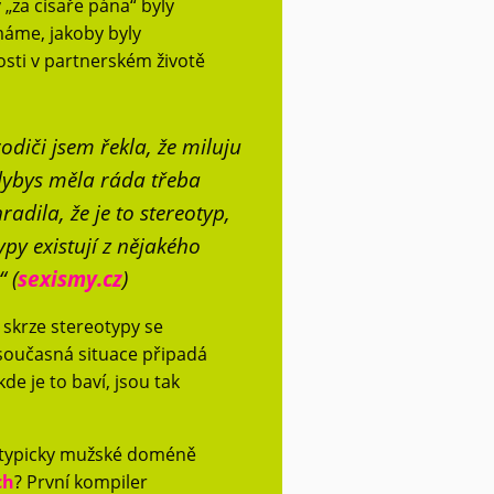
„za císaře pána“ byly
máme, jakoby byly
sti v partnerském životě
diči jsem řekla, že miluju
kdybys měla ráda třeba
adila, že je to stereotyp,
py existují z nějakého
 (
sexismy.cz
)
e skrze stereotypy se
 současná situace připadá
de je to baví, jsou tak
s typicky mužské doméně
ch
? První kompiler