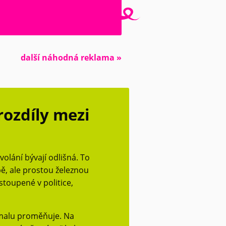
další náhodná reklama »
rozdíly mezi
ovolání bývají odlišná. To
bě, ale prostou železnou
astoupené v politice,
omalu proměňuje. Na