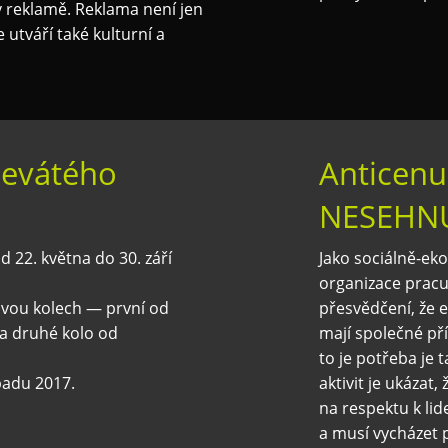
v reklamě. Reklama není jen
utváří také kulturní a
evátého
Anticenu
NESEHN
22. května do 30. září
Jako sociálně-eko
organizace prac
dvou kolech — první od
přesvědčení, že 
7 a druhé kolo od
mají společné př
to je potřeba je 
padu 2017.
aktivit je ukázat
na respektu k lid
a musí vycházet 