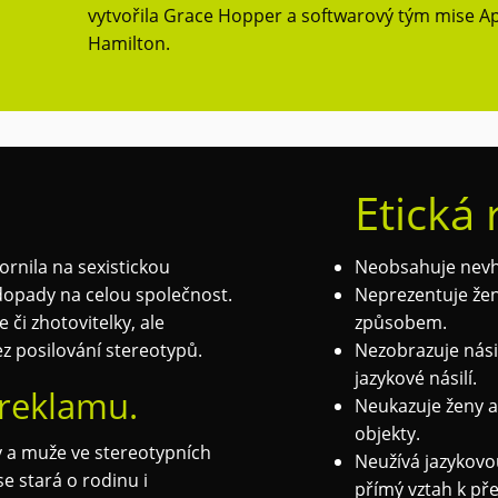
vytvořila Grace Hopper a softwarový tým mise Ap
Hamilton.
Etická
rnila na sexistickou
Neobsahuje nevh
dopady na celou společnost.
Neprezentuje žen
či zhotovitelky, ale
způsobem.
z posilování stereotypů.
Nezobrazuje nási
jazykové násilí.
reklamu.
Neukazuje ženy a 
objekty.
y a muže ve stereotypních
Neužívá jazykovo
e stará o rodinu i
přímý vztah k př