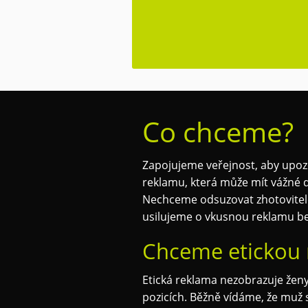
Co chceme?
Zapojujeme veřejnost, aby upozo
reklamu, která může mít vážné 
Nechceme odsuzovat zhotovitele 
usilujeme o vkusnou reklamu be
Chceme etickou 
Etická reklama nezobrazuje žen
pozicích. Běžně vídáme, že muž s