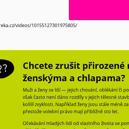
reka.cz/videos/10155127301975805/
Chcete zrušit přirozené 
ženskýma a chlapama?
Muži a ženy se liší — jejich chování, oblékání či p
však často není dáno rozdíly v jejich tělesné stav
košilí zvyklosti. Například ženy jsou stále méně z
přestože volební právo mají přibližně sto let.
Očekávání mladých lidí od vlastního života se p