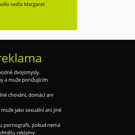
ollo vedla Margaret
 reklama
odné dvojsmysly.
y a muže ponižujícím
lné chování, domácí ani
muže jako sexuální ani jiné
u pornografii, pokud nemá
edmětu reklamy.