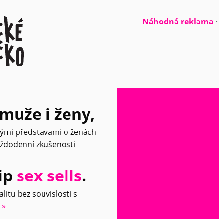
Náhodná reklama
muže i ženy,
nými představami o ženách
aždodenní zkušenosti
cip
sex sells
.
litu bez souvislosti s
 »