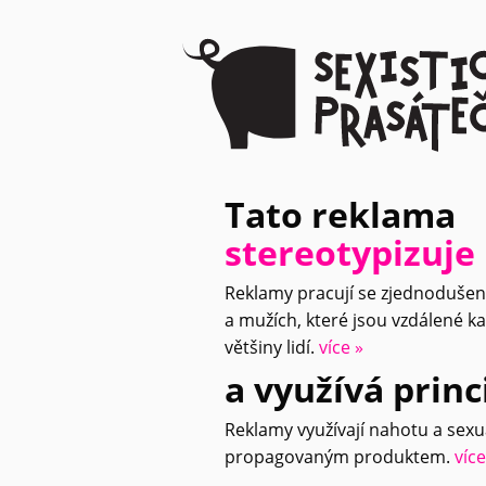
Tato reklama
stereotypizuje
Reklamy pracují se zjednoduše
a mužích, které jsou vzdálené k
většiny lidí.
více »
a využívá prin
Reklamy využívají nahotu a sexua
propagovaným produktem.
více