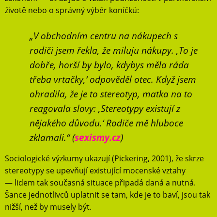
životě nebo o správný výběr koníčků:
„V obchodním centru na nákupech s
rodiči jsem řekla, že miluju nákupy. ‚To je
dobře, horší by bylo, kdybys měla ráda
třeba vrtačky,‘ odpověděl otec. Když jsem
ohradila, že je to stereotyp, matka na to
reagovala slovy: ,Stereotypy existují z
nějakého důvodu.‘ Rodiče mě hluboce
zklamali.“ (
sexismy.cz
)
Sociologické výzkumy ukazují (Pickering, 2001), že skrze
stereotypy se upevňují existující mocenské vztahy
— lidem tak současná situace připadá daná a nutná.
Šance jednotlivců uplatnit se tam, kde je to baví, jsou tak
nižší, než by musely být.