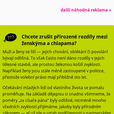
další náhodná reklama »
Chcete zrušit přirozené rozdíly mezi
ženskýma a chlapama?
Muži a ženy se liší — jejich chování, oblékání či povolání
bývají odlišná. To však často není dáno rozdíly v jejich
tělesné stavbě, ale prostou železnou košilí zvyklosti.
Například ženy jsou stále méně zastoupené v politice,
přestože volební právo mají přibližně sto let.
Očekávání mladých lidí od vlastního života se pomalu
proměňuje. Na základě dějepisu si snadno všimneme, že
poměry „za císaře pána“ byly odlišné, nicméně mnoho
všedních zvyklostí přijímáme, jakoby byly přírodním
zákonem — ať už jde o vztah podřízenosti v partnerském