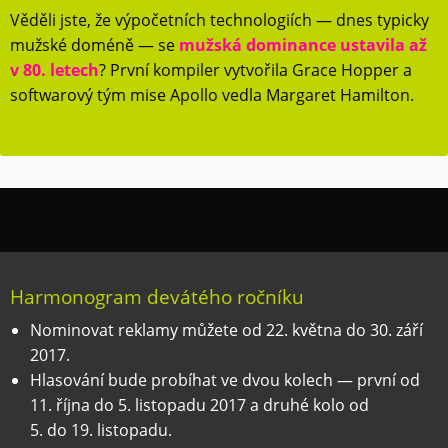
Věděli jste, že výpočetních technologiích — dnes typicky
mužské doméně — se
mužská dominance ustavila až
v 80. letech
? První kompiler vytvořila Grace Hopper a
softwarový tým mise Apollo vedla Margaret Hamilton.
Harmonogram devátého ročníku
Nominovat reklamy můžete od 22. května do 30. září
2017.
Hlasování bude probíhat ve dvou kolech — první od
11. října do 5. listopadu 2017 a druhé kolo od
5. do 19. listopadu.