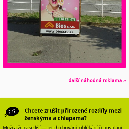
další náhodná reklama »
Chcete zrušit přirozené rozdíly mezi
ženskýma a chlapama?
Muži a ženy se liší — jejich chování, oblékání či povolání