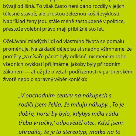
bývají odlišná. To však často není dáno rozdíly v jejich
tělesné stavbě, ale prostou železnou košilí zvyklosti.
Například ženy jsou stále méně zastoupené v politice,
přestože volební právo mají přibližně sto let.
Očekávání mladých lidí od vlastního života se pomalu
proměňuje. Na základě dějepisu si snadno všimneme, že
poměry „za císaře pána“ byly odlišné, nicméně mnoho
všedních zvyklostí přijímáme, jakoby byly přírodním
zákonem — ať už jde o vztah podřízenosti v partnerském
životě nebo o správný výběr koníčků:
„V obchodním centru na nákupech s
rodiči jsem řekla, že miluju nákupy. ‚To je
dobře, horší by bylo, kdybys měla ráda
třeba vrtačky,‘ odpověděl otec. Když jsem
ohradila, že je to stereotyp, matka na to