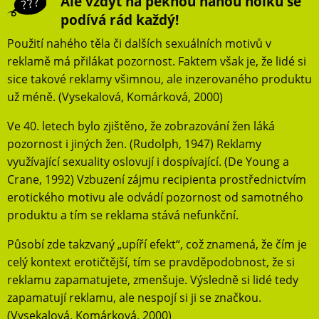
Ale vždyť na pěknou nahou holku se
podívá rád každý!
Použití nahého těla či dalších sexuálních motivů v
reklamě má přilákat pozornost. Faktem však je, že lidé si
sice takové reklamy všimnou, ale inzerovaného produktu
už méně. (Vysekalová, Komárková, 2000)
Ve 40. letech bylo zjištěno, že zobrazování žen láká
pozornost i jiných žen. (Rudolph, 1947) Reklamy
využívající sexuality oslovují i dospívající. (De Young a
Crane, 1992) Vzbuzení zájmu recipienta prostřednictvím
erotického motivu ale odvádí pozornost od samotného
produktu a tím se reklama stává nefunkční.
Působí zde takzvaný „upíří efekt“, což znamená, že čím je
celý kontext erotičtější, tím se pravděpodobnost, že si
reklamu zapamatujete, zmenšuje. Výsledně si lidé tedy
zapamatují reklamu, ale nespojí si ji se značkou.
(Vysekalová, Komárková, 2000)