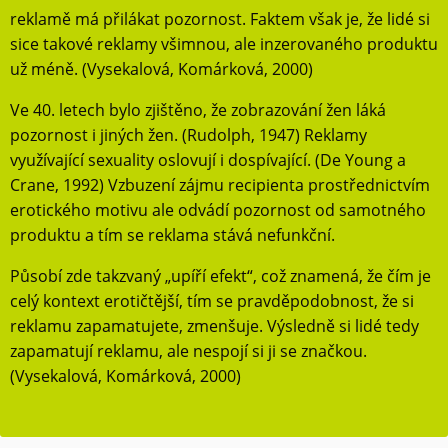
reklamě má přilákat pozornost. Faktem však je, že lidé si
sice takové reklamy všimnou, ale inzerovaného produktu
už méně. (Vysekalová, Komárková, 2000)
Ve 40. letech bylo zjištěno, že zobrazování žen láká
pozornost i jiných žen. (Rudolph, 1947) Reklamy
využívající sexuality oslovují i dospívající. (De Young a
Crane, 1992) Vzbuzení zájmu recipienta prostřednictvím
erotického motivu ale odvádí pozornost od samotného
produktu a tím se reklama stává nefunkční.
Působí zde takzvaný „upíří efekt“, což znamená, že čím je
celý kontext erotičtější, tím se pravděpodobnost, že si
reklamu zapamatujete, zmenšuje. Výsledně si lidé tedy
zapamatují reklamu, ale nespojí si ji se značkou.
(Vysekalová, Komárková, 2000)