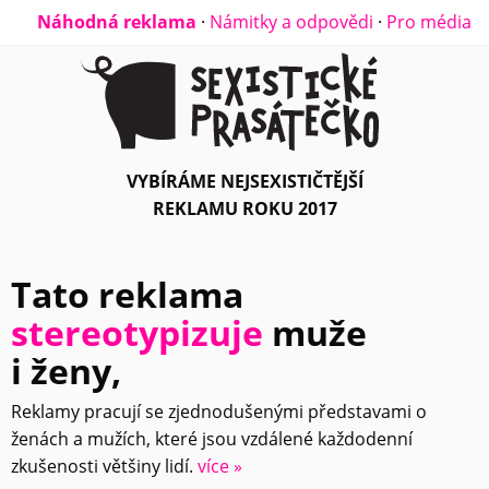
Náhodná reklama
·
Námitky a odpovědi
·
Pro média
VYBÍRÁME NEJSEXISTIČTĚJŠÍ
REKLAMU ROKU 2017
Tato reklama
stereotypizuje
muže
i ženy,
Reklamy pracují se zjednodušenými představami o
ženách a mužích, které jsou vzdálené každodenní
zkušenosti většiny lidí.
více »