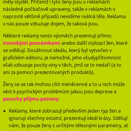
měly stydět. Přičemž i tyto ženy jsou v reklamách
následně počítačově upraveny, takže v reklamách v
naprosté většině případů nevidíme reálná těla. Reklama
v nás pouze vzbuzuje dojem, že taková jsou.
Některé reklamy tento výsměch prezentují přímo:
ironickými poznámkami
anebo další stylizací žen, které
se odlišují. Dosáhnout ideálu, který byl vytvořen v
grafickém editoru, je nemožné, jeho všudypřítomnost
však vzbuzuje pocity viny v těch, jimž se to nedaří (a to
ani za pomoci prezentovaných produktů).
Ženy se se tak mohou cítit méněcenné a to u nich může
vést k psychickým problémům jakou jsou deprese a
poruchy příjmu potravy
.
Reklamy, které zobrazují především jeden typ žen a
ignorují všechny ostatní, prezentují ideál krásy. Sdělují
nám, že pouze ženy s určitými tělesnými parametry, ať