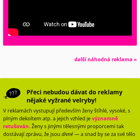
další náhodná reklama »
Přeci nebudou dávat do reklamy
nějaké vyžrané velryby!
V reklamách vystupují především ženy štíhlé, vysoké, s
plným dekoltem atp. a jejich vzhled je
významně
retušován.
Ženy s jinými tělesnými proporcemi tak
dostávají zprávu, že jsou
divné
— a snad by se za své tělo